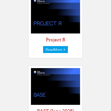
Project R
ReadMore